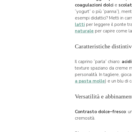
coagulazioni dolci
e
scolat
“yogurt” o più “panna”), men
esempi didattici? Metti in car
latti
per leggere il ponte tr
naturale
per capire come la 
Caratteristiche distinti
Il caprino “parla” chiaro:
acidi
texture spaziano da creme m
personalità. In tagliere, gioc
a pasta molle
) e un blu di 
Versatilità e abbinamen
Contrasto dolce–fresco
: u
cremosità.