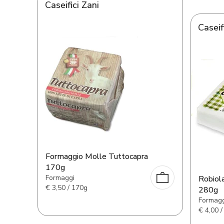
Caseifici Zani
Caseif
Formaggio Molle Tuttocapra
170g
Formaggi
Robiola
€
3,50 / 170g
280g
Formagg
€
4,00 /