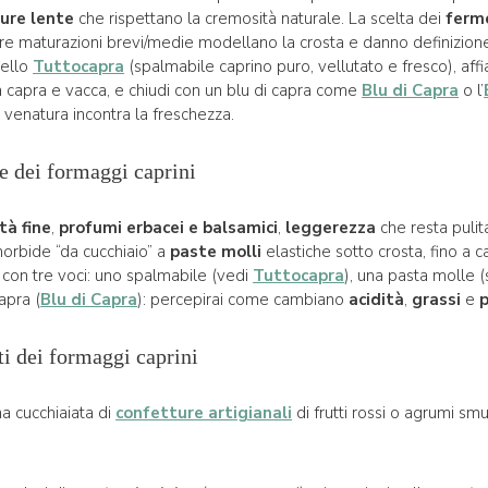
ure lente
che rispettano la cremosità naturale. La scelta dei
ferm
tre maturazioni brevi/medie modellano la crosta e danno definizione
rello
Tuttocapra
(spalmabile caprino puro, vellutato e fresco), aff
a capra e vacca, e chiudi con un blu di capra come
Blu di Capra
o l’
venatura incontra la freschezza.
ve dei formaggi caprini
tà fine
,
profumi erbacei e balsamici
,
leggerezza
che resta pulit
orbide “da cucchiaio” a
paste molli
elastiche sotto crosta, fino a c
a con tre voci: uno spalmabile (vedi
Tuttocapra
), una pasta molle (
capra (
Blu di Capra
): percepirai come cambiano
acidità
,
grassi
e
ti dei formaggi caprini
na cucchiaiata di
confetture artigianali
di frutti rossi o agrumi smu