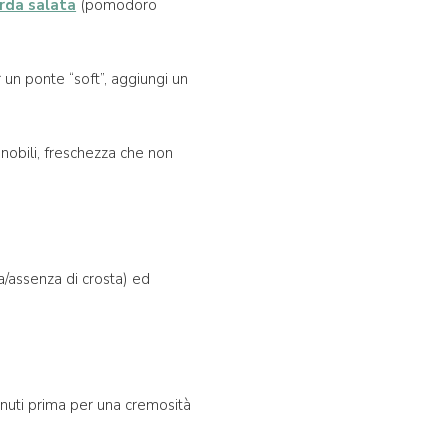
rda salata
(pomodoro
r un ponte “soft”, aggiungi un
 nobili, freschezza che non
ata/assenza di crosta) ed
inuti prima per una cremosità