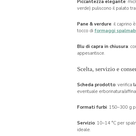
Piccantezza elegante
: mic
verde) puliscono il palato tra
Pane & verdure
: il caprino
tocco di
formaggi spalmabi
Blu di capra in chiusura
: c
appesantisce.
Scelta, servizio e cons
Scheda prodotto
: verifica
l
eventuale erborinatura/affin
Formati furbi
: 150–300 g pe
Servizio
: 10–14 °C per spalm
ideale.