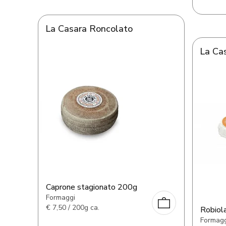
La Casara Roncolato
La Ca
Caprone stagionato 200g
Formaggi
€
7,50 / 200g ca.
Robiola
Formagg