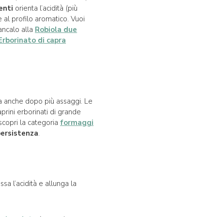
enti
orienta l’acidità (più
 al profilo aromatico. Vuoi
iancalo alla
Robiola due
Erborinato di capra
a anche dopo più assaggi. Le
aprini erborinati di grande
scopri la categoria
formaggi
persistenza
.
ssa l’acidità e allunga la