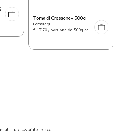
g
Toma di Gressoney 500g
.
Formaggi
€
17,70 / porzione da 500g ca.
umati, latte lavorato fresco,