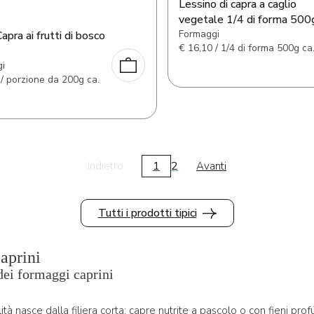
Lessino di capra a caglio
vegetale 1/4 di forma 500
Formaggi
Capra ai frutti di bosco
€
16,10 / 1/4 di forma 500g ca
i
/ porzione da 200g ca.
1
2
Indietro
Avanti
Tutti i prodotti tipici
aprini
dei formaggi caprini
ità nasce dalla filiera corta: capre nutrite a pascolo o con fieni prof