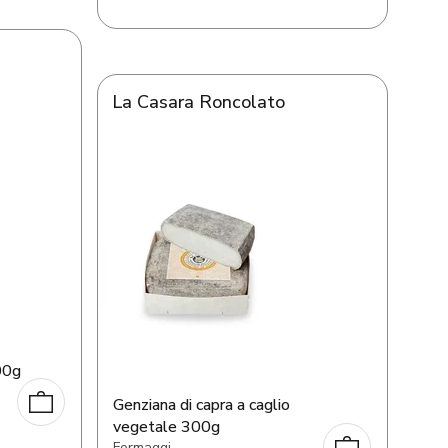
La Casara Roncolato
00g
Genziana di capra a caglio
vegetale 300g
Formaggi