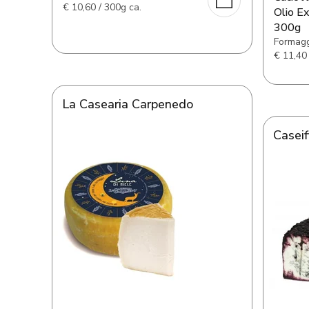
€
10,60 / 300g ca.
Olio Ex
300g
Formagg
€
11,40 
La Casearia Carpenedo
Caseif