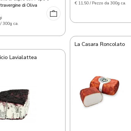
€
11,50 / Pezzo da 300g ca.
travergine di Oliva
i
/ 300g ca.
La Casara Roncolato
icio Lavialattea