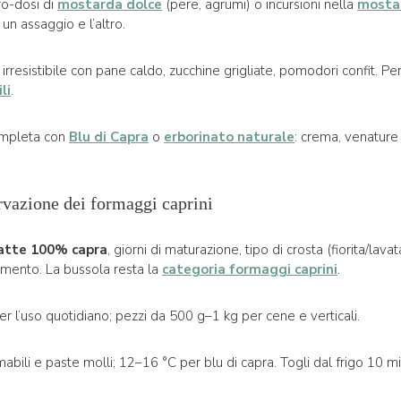
ro-dosi di
mostarda dolce
(pere, agrumi) o incursioni nella
mosta
 un assaggio e l’altro.
 è irresistibile con pane caldo, zucchine grigliate, pomodori confit. Pe
li
.
ompleta con
Blu di Capra
o
erborinato naturale
: crema, venature
ervazione dei formaggi caprini
atte 100% capra
, giorni di maturazione, tipo di crosta (fiorita/lav
amento. La bussola resta la
categoria formaggi caprini
.
r l’uso quotidiano; pezzi da 500 g–1 kg per cene e verticali.
abili e paste molli; 12–16 °C per blu di capra. Togli dal frigo 10 m