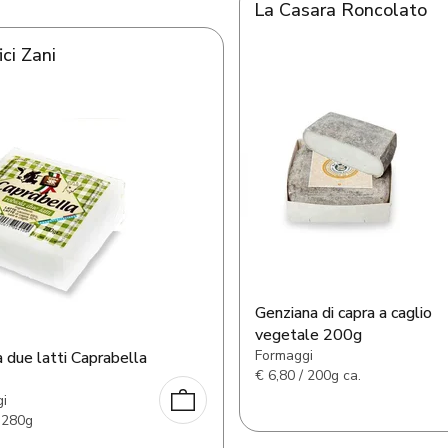
La Casara Roncolato
ici Zani
Genziana di capra a caglio
vegetale 200g
Formaggi
 due latti Caprabella
€
6,80 / 200g ca.
i
 280g