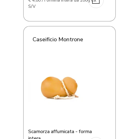
€
4,80 / Formina intera da 200g ca.
S/V
Caseificio Montrone
Scamorza affumicata - forma
intera