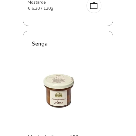
Mostarde
€
6,20 / 120g
Senga