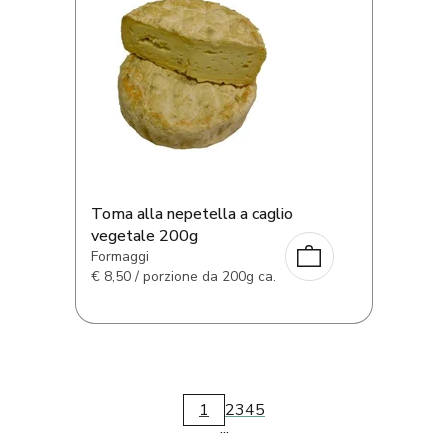
Toma alla nepetella a caglio
vegetale 200g
Formaggi
€
8,50 / porzione da 200g ca.
1
2
3
4
5
...