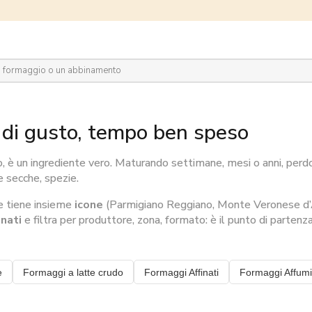
plora il network
 di gusto, tempo ben speso
cio, è un ingrediente vero. Maturando settimane, mesi o anni, per
e secche, spezie.
he tiene insieme
icone
(Parmigiano Reggiano, Monte Veronese d’
nati
e filtra per produttore, zona, formato: è il punto di partenza