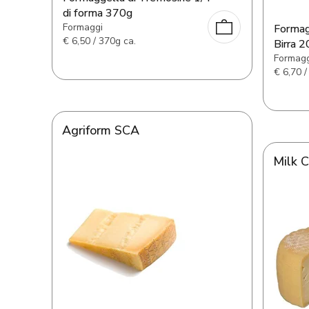
di forma 370g
Formaggi
Formagg
€
6,50 / 370g ca.
Birra 
Formagg
€
6,70 /
Agriform SCA
Milk 