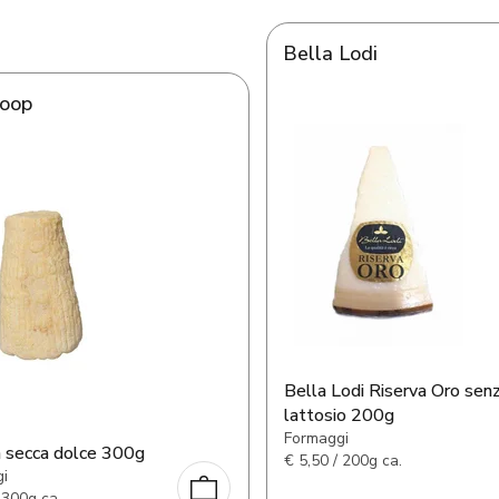
Bella Lodi
Coop
Bella Lodi Riserva Oro sen
lattosio 200g
Formaggi
a secca dolce 300g
€
5,50 / 200g ca.
i
 300g ca.