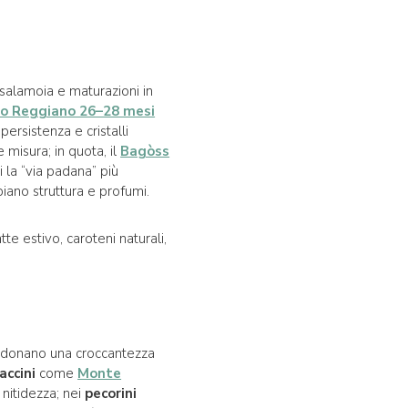
, salamoia e maturazioni in
o Reggiano 26–28 mesi
persistenza e cristalli
misura; in quota, il
Bagòss
i la “via padana” più
ano struttura e profumi.
latte estivo, caroteni naturali,
e donano una croccantezza
accini
come
Monte
 nitidezza; nei
pecorini