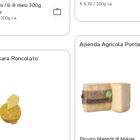
€
6,30 / 200g ca.
vo / 6-8 mesi 300g
i
 300g ca.
Azienda Agricola Ponte
sara Roncolato
Piccolo Mariech di Malga