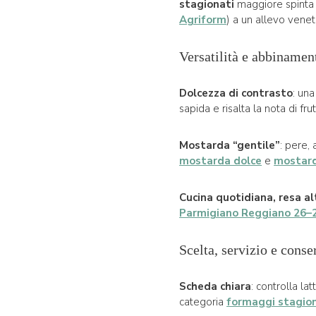
stagionati
maggiore spinta s
Agriform
) a un allevo venet
Versatilità e abbinament
Dolcezza di contrasto
: una
sapida e risalta la nota di fru
Mostarda “gentile”
: pere,
mostarda dolce
e
mostard
Cucina quotidiana, resa al
Parmigiano Reggiano 26–
Scelta, servizio e cons
Scheda chiara
: controlla la
categoria
formaggi stagio