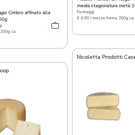
media stagionatura metà 
Formaggi
io Cimbro affinato alla
€
6,90 / mezza forma 260g ca.
200g
i
 200g ca.
Nicoletta Prodotti Case
Coop