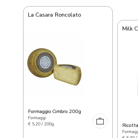
La Casara Roncolato
Milk 
Formaggio Cimbro 200g
Formaggi
€
5,20 / 200g
Ricott
Formagg
€
5,30 /