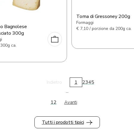
Toma di Gressoney 200g
Formaggi
no Bagnolese
€
7,10 / porzione da 200g ca.
ciato 300g
i
 300g ca.
1
2
3
4
5
Indietro
...
12
Avanti
Tutti i prodotti tipici