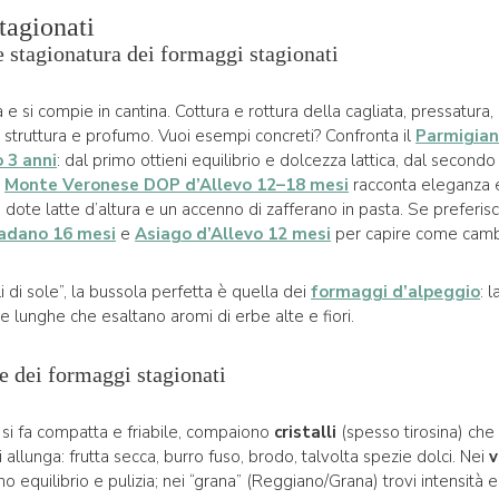
tagionati
e stagionatura dei formaggi stagionati
 e si compie in cantina. Cottura e rottura della cagliata, pressatura
 struttura e profumo. Vuoi esempi concreti? Confronta il
Parmigian
 3 anni
: dal primo ottieni equilibrio e dolcezza lattica, dal secondo 
l
Monte Veronese DOP d’Allevo 12–18 mesi
racconta eleganza e 
 dote latte d’altura e un accenno di zafferano in pasta. Se preferisc
adano 16 mesi
e
Asiago d’Allevo 12 mesi
per capire come cambi
lli di sole”, la bussola perfetta è quella dei
formaggi d’alpeggio
: 
e lunghe che esaltano aromi di erbe alte e fiori.
ve dei formaggi stagionati
si fa compatta e friabile, compaiono
cristalli
(spesso tirosina) ch
i allunga: frutta secca, burro fuso, brodo, talvolta spezie dolci. Nei
v
equilibrio e pulizia; nei “grana” (Reggiano/Grana) trovi intensità e