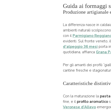
Guida ai formaggi s
Produzione artigianale 
La differenza nasce in caldaia
ambienti naturali scolpiscono
con il
Parmigiano Reggiano
evidenti. Sul fronte veneto, i
d’alpeggio 36 mesi
porta in
quotidiana, affianca
Grana P
Per gli amanti dei profili “gia
cantine fresche e stagionatur
Caratteristiche distinti
Con la maturazione la
pasta
fine, e il
profilo aromatico
s
Veronese d’Allevo
emergono 