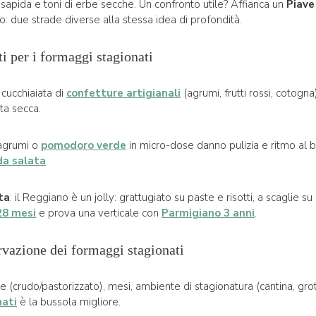
apida e toni di erbe secche. Un confronto utile? Affianca un
Piave
o: due strade diverse alla stessa idea di profondità.
i per i formaggi stagionati
 cucchiaiata di
confetture artigianali
(agrumi, frutti rossi, cotogn
tta secca.
 agrumi o
pomodoro verde
in micro-dose danno pulizia e ritmo al b
a salata
.
ta
: il Reggiano è un jolly: grattugiato su paste e risotti, a scaglie su
28 mesi
e prova una verticale con
Parmigiano 3 anni
.
ervazione dei formaggi stagionati
tte (crudo/pastorizzato), mesi, ambiente di stagionatura (cantina, gro
nati
è la bussola migliore.