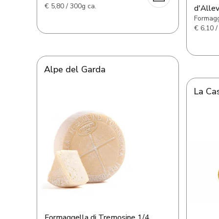
€
5,80 / 300g ca.
d'Alle
Formagg
€
6,10 /
Alpe del Garda
La Ca
Formaggella di Tremosine 1/4