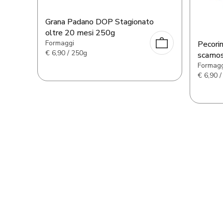
Grana Padano DOP Stagionato
oltre 20 mesi 250g
Formaggi
Pecori
€
6,90 / 250g
scamos
Formagg
€
6,90 /