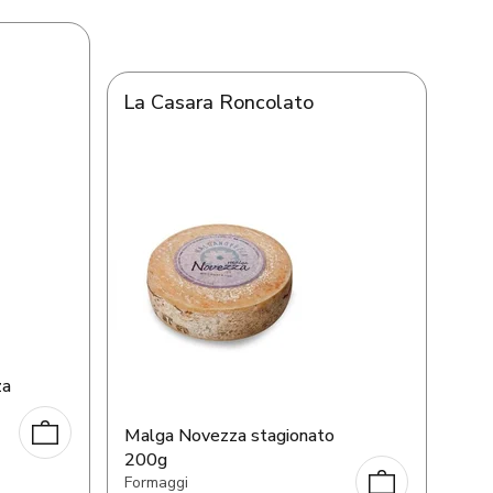
La Casara Roncolato
za
Malga Novezza stagionato
200g
Formaggi