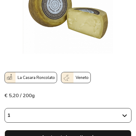
La Casara Roncolato
Veneto
€
5,20 / 200g