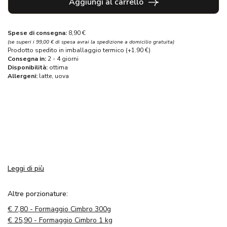
Aggiungi al carrello
Spese di consegna:
8,90 €
(se superi i 99,00 € di spesa avrai la spedizione a domicilio gratuita)
Prodotto spedito in imballaggio termico (+1.90 €)
Consegna in:
2 - 4 giorni
Disponibilità:
ottima
Allergeni:
latte,
uova
Leggi di più
Altre porzionature:
€
7,80 - Formaggio Cimbro 300g
€
25,90 - Formaggio Cimbro 1 kg