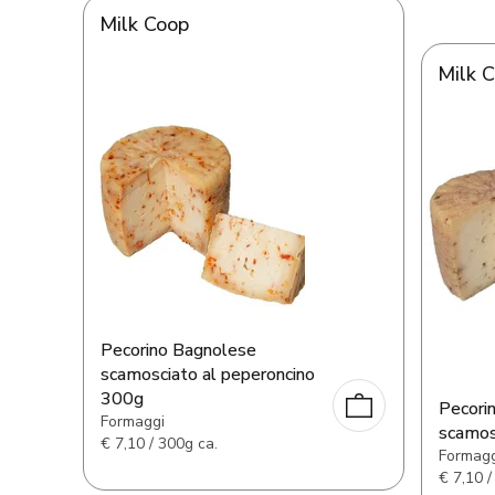
Milk Coop
Milk 
Pecorino Bagnolese
scamosciato al peperoncino
300g
Pecori
Formaggi
scamos
€
7,10 / 300g ca.
Formagg
€
7,10 /