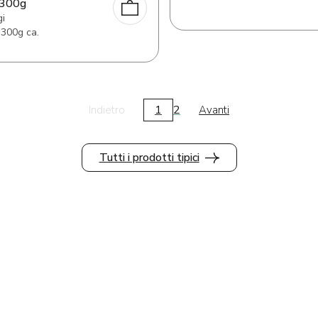
300g
i
 300g ca.
1
2
Indietro
Avanti
Tutti i prodotti tipici