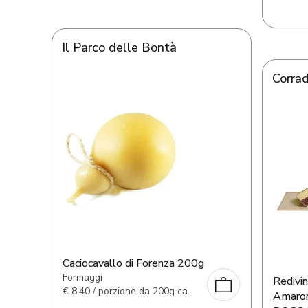
Il Parco delle Bontà
Corra
Caciocavallo di Forenza 200g
Formaggi
Redivin
€
8,40 / porzione da 200g ca.
Amaron