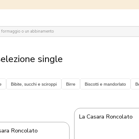
plora il network
elezione single
La Casara Roncolato
sara Roncolato