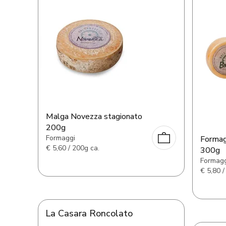
Malga Novezza stagionato
200g
Formaggi
Formag
€
5,60 / 200g ca.
300g
Formagg
€
5,80 /
La Casara Roncolato