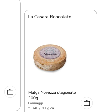
La Casara Roncolato
Malga Novezza stagionato
300g
Formaggi
€
8,40 / 300g ca.