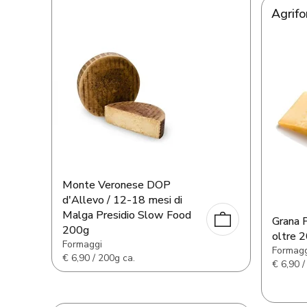
Agrif
Monte Veronese DOP
d'Allevo / 12-18 mesi di
Malga Presidio Slow Food
Grana 
200g
oltre 
Formaggi
Formagg
€
6,90 / 200g ca.
€
6,90 /