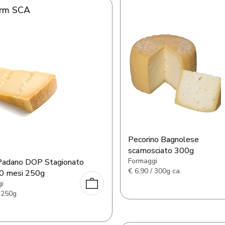
orm SCA
Pecorino Bagnolese
scamosciato 300g
Formaggi
Padano DOP Stagionato
€
6,90 / 300g ca.
20 mesi 250g
i
 250g