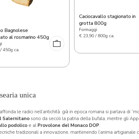
Caciocavallo stagionato in
grotta 800g
Formaggi
no Bagnolese
€
23,90 / 800g ca.
nato al rosmarino 450g
i
/ 450g ca.
searia unica
ffonda le radici nell’antichità: già in epoca romana si parlava di “m
l Salernitano
sono da secoli la patria della bufala, mentre gli A
allo podolico
e al
Provolone del Monaco DOP
.
tecniche tradizionali a innovazione, mantenendo l’anima artigianale c