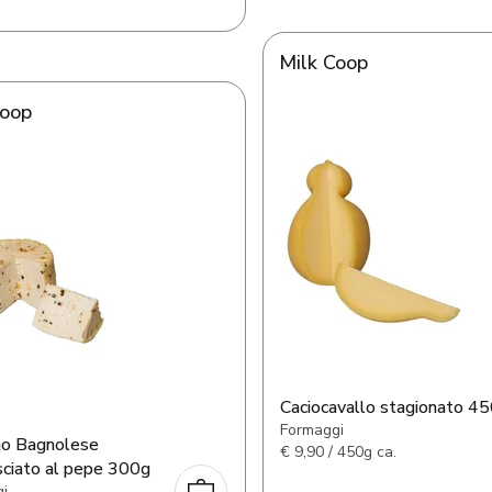
Milk Coop
Coop
Caciocavallo stagionato 4
Formaggi
no Bagnolese
€
9,90 / 450g ca.
ciato al pepe 300g
i