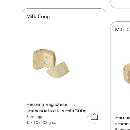
Milk Coop
Milk 
Pecorino Bagnolese
scamosciato alla rucola 300g
Formaggi
Pecori
€
7,10 / 300g ca.
scamos
Formagg