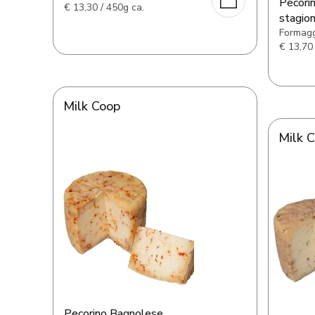
Pecori
€
13,30 / 450g ca.
stagio
Formagg
€
13,70 
Milk Coop
Milk 
Pecorino Bagnolese