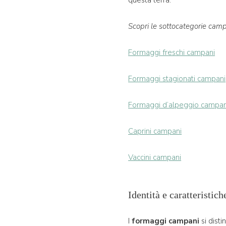
questa terra.
Scopri le sottocategorie camp
Formaggi freschi campani
Formaggi stagionati campani
Formaggi d’alpeggio campan
Caprini campani
Vaccini campani
Identità e caratteristi
I
formaggi campani
si disti