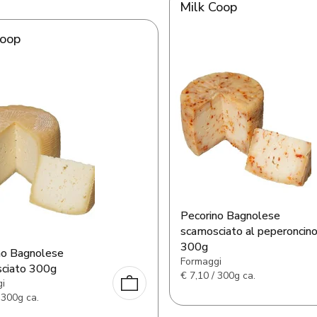
Milk Coop
Coop
Pecorino Bagnolese
scamosciato al peperoncin
300g
no Bagnolese
Formaggi
ciato 300g
€
7,10 / 300g ca.
i
 300g ca.