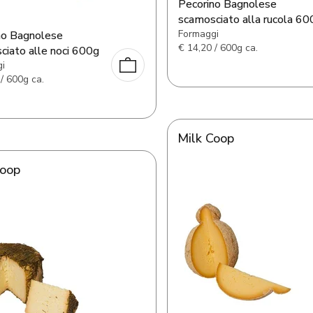
Pecorino Bagnolese
scamosciato alla rucola 60
Formaggi
no Bagnolese
€
14,20 / 600g ca.
ciato alle noci 600g
i
/ 600g ca.
Milk Coop
Coop