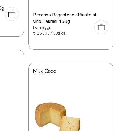
0g
Pecorino Bagnolese affinato al
vino Taurasi 450g
Formaggi
€
15,30 / 450g ca.
Milk Coop