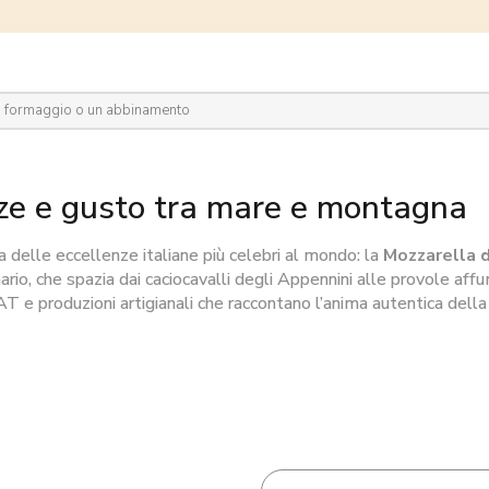
plora il network
ze e gusto tra mare e montagna
na delle eccellenze italiane più celebri al mondo: la
Mozzarella 
rio, che spazia dai caciocavalli degli Appennini alle provole affum
AT e produzioni artigianali che raccontano l’anima autentica della