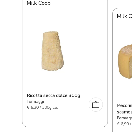
Milk Coop
Milk 
Ricotta secca dolce 300g
Formaggi
Pecori
€
5,30 / 300g ca.
scamos
Formagg
€
6,90 /