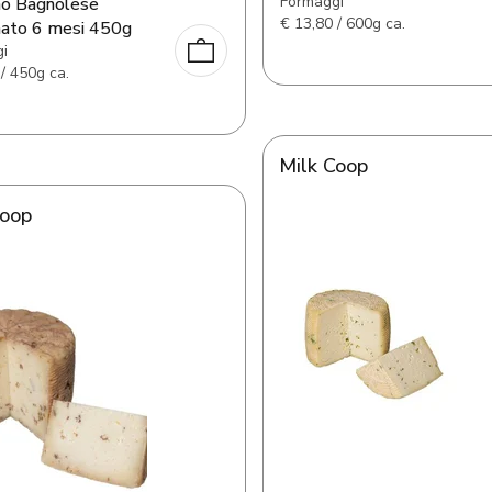
Formaggi
no Bagnolese
€
13,80 / 600g ca.
nato 6 mesi 450g
i
/ 450g ca.
Milk Coop
Coop