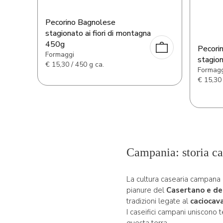
Pecorino Bagnolese
stagionato ai fiori di montagna
450g
Pecori
Formaggi
stagio
€
15,30 / 450 g ca.
Formagg
€
15,30 
Campania: storia ca
La cultura casearia campana a
pianure del
Casertano e de
tradizioni legate al
caciocav
I caseifici campani uniscono 