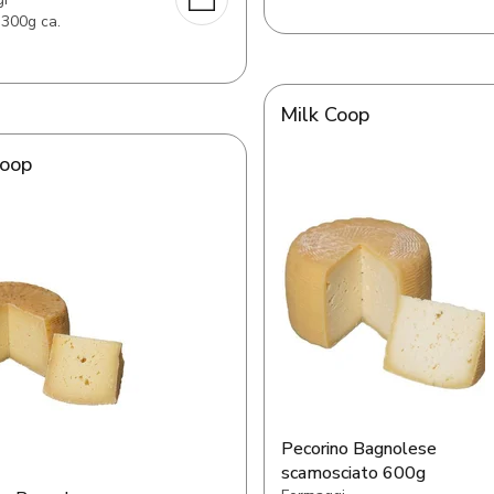
 300g ca.
Milk Coop
Coop
Pecorino Bagnolese
scamosciato 600g