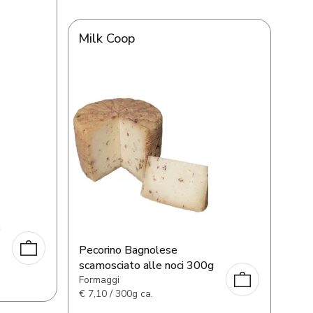
Milk Coop
o
Pecorino Bagnolese
scamosciato alle noci 300g
Formaggi
€
7,10 / 300g ca.