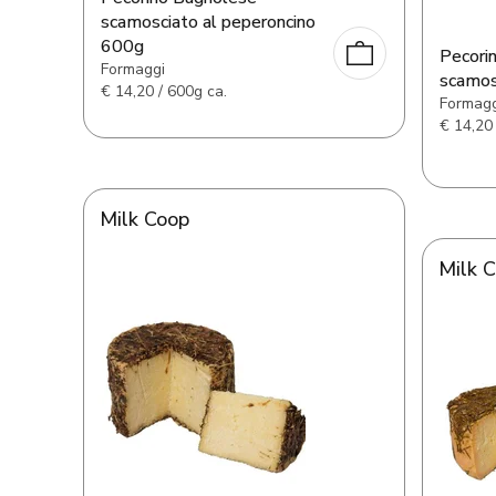
scamosciato al peperoncino
600g
Pecori
Formaggi
scamos
€
14,20 / 600g ca.
Formagg
€
14,20 
Milk Coop
Milk 