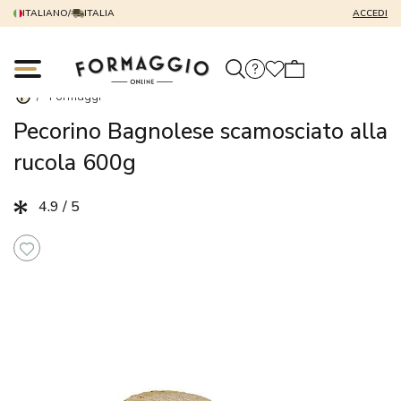
ITALIANO
/
ITALIA
ACCEDI
/
Formaggi
Pecorino Bagnolese scamosciato alla
rucola 600g
4.9 / 5