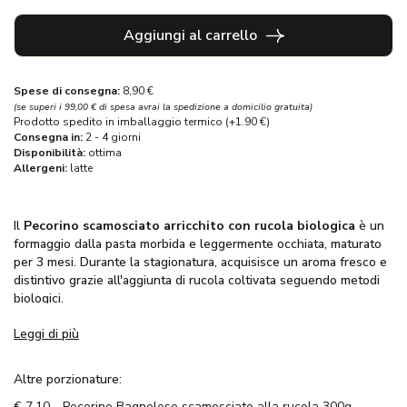
Aggiungi al carrello
Spese di consegna:
8,90 €
(se superi i 99,00 € di spesa avrai la spedizione a domicilio gratuita)
Prodotto spedito in imballaggio termico (+1.90 €)
Consegna in:
2 - 4 giorni
Disponibilità:
ottima
Allergeni:
latte
Il
Pecorino scamosciato arricchito con rucola biologica
è un
formaggio dalla pasta morbida e leggermente occhiata, maturato
per 3 mesi. Durante la stagionatura, acquisisce un aroma fresco e
distintivo grazie all'aggiunta di rucola coltivata seguendo metodi
biologici.
Leggi di più
Questo formaggio, evocativo dei gusti tradizionali, è perfetto
come parte di un antipasto
che celebra un ricco insieme di
aromi e sapori.
Altre porzionature:
€
7,10 - Pecorino Bagnolese scamosciato alla rucola 300g