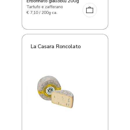
Erborinato gialloblu 200g
Tartufo e zafferano
€
7,10 / 200g ca.
La Casara Roncolato