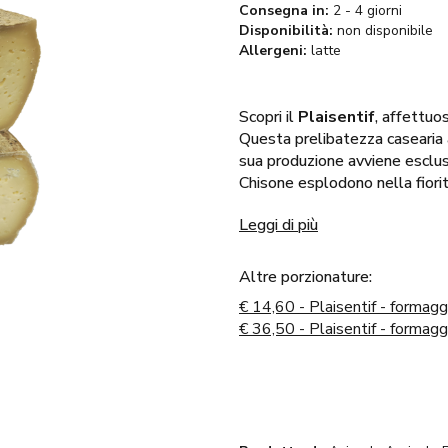
Consegna in:
2 - 4 giorni
Disponibilità:
non disponibile
Allergeni:
latte
Scopri il
Plaisentif
, affettu
Questa prelibatezza casearia 
sua produzione avviene esclus
Chisone esplodono nella fiorit
inconfondibile.
Leggi di più
Il nostro
Plaisentif da 1kg
è
tradizione casearia della
Val 
meraviglie della natura alpina
Altre porzionature:
e di valore. Porta a tavola que
€
14,60 - Plaisentif - formagg
frutto della passione e della 
€
36,50 - Plaisentif - formagg