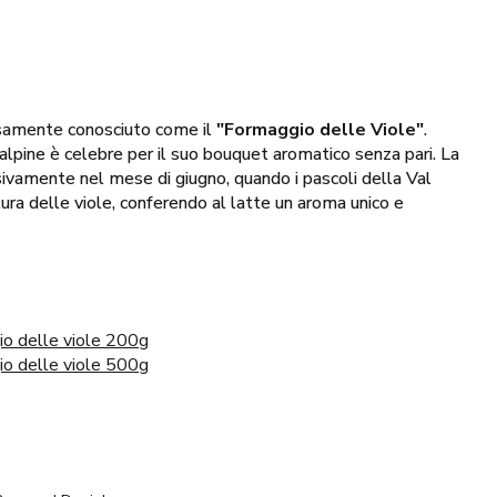
osamente conosciuto come il
"Formaggio delle Viole"
.
alpine è celebre per il suo bouquet aromatico senza pari. La
ivamente nel mese di giugno, quando i pascoli della Val
ura delle viole, conferendo al latte un aroma unico e
 molto più di un formaggio; è un autentico tesoro della
Chisone
. Ogni forma rappresenta la sinergia perfetta tra le
 e l’arte antica dei casari locali, rendendolo un prodotto ambito
sta delizia e lasciati avvolgere dal suo sapore inimitabile,
io delle viole 200g
cura dei produttori che lo creano.
io delle viole 500g