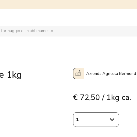
plora il network
le 1kg
Azienda Agricola Bermond
€
72,50 / 1kg ca.