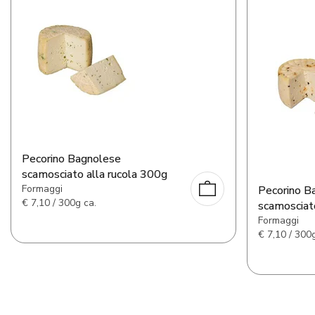
Pecorino Bagnolese
scamosciato alla rucola 300g
Formaggi
Pecorino B
€
7,10 / 300g ca.
scamosciat
Formaggi
€
7,10 / 300g