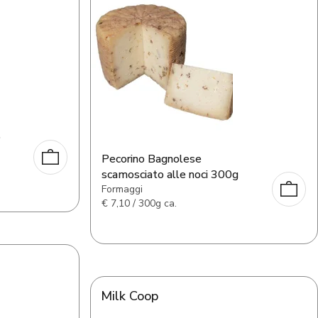
o
Pecorino Bagnolese
scamosciato alle noci 300g
Formaggi
€
7,10 / 300g ca.
Milk Coop