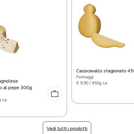
Caciocavallo stagionato 4
Formaggi
agnolese
€
9,90 / 450g ca.
o al pepe 300g
 ca.
Vedi tutti i prodotti