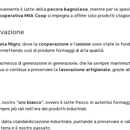
sivamente il latte della
pecora bagnolese
, mentre per le speci
ooperativa Milk Coop
si impegna a offrire solo prodotti stagion
ovazione
ola Nigro
, dove la
cooperazione
e l'
unione
sono state le fonda
permettendo così di produrre formaggi di alta qualità.
trasmessa di generazione in generazione, che ha sempre mantenut
va si continua a preservare la
lavorazione artigianale
, grazie a
l nostro "
oro bianco
", ovvero il latte fresco, in autentici forma
re più rari nell'era dei prodotti industriali.
dalla standardizzazione industriale, puntando a preservare e valor
terra e il nostro passato.