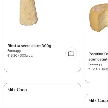
Ricotta secca dolce 300g
Formaggi
Pecorino B
€
5,30 / 300g ca.
scamoscia
Formaggi
€
6,90 / 300g
Milk Coop
Milk Coop