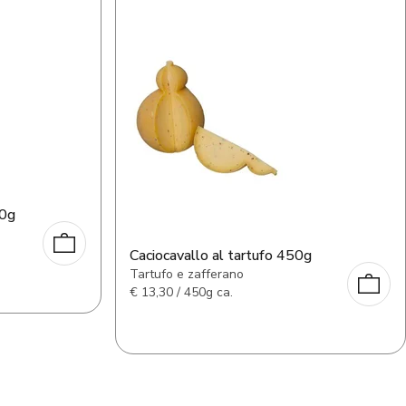
50g
Caciocavallo al tartufo 450g
Tartufo e zafferano
€
13,30 / 450g ca.