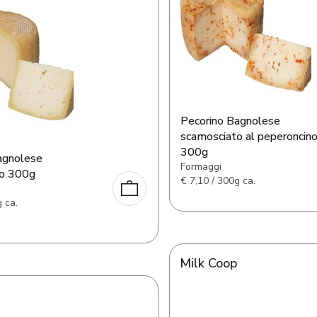
Pecorino Bagnolese
scamosciato al peperoncin
300g
agnolese
Formaggi
to 300g
€
7,10 / 300g ca.
 ca.
Milk Coop