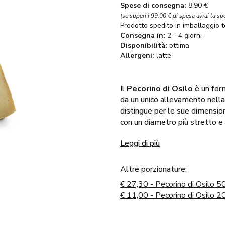
Spese di consegna:
8,90 €
(se superi i 99,00 € di spesa avrai la sp
Prodotto spedito in imballaggio 
Consegna in:
2 - 4 giorni
Disponibilità:
ottima
Allergeni:
latte
Il
Pecorino di Osilo
è un for
da un unico allevamento nella 
distingue per le sue dimensioni
con un diametro più stretto e
Leggi di più
Altre porzionature:
€
27,30 - Pecorino di Osilo 
€
11,00 - Pecorino di Osilo 