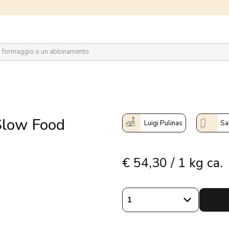
plora il network
 Slow Food
Luigi Pulinas
Sa
€
54,30 / 1 kg ca.