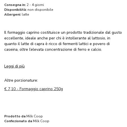
Consegna in:
2 - 4 giorni
Disponibilità:
non disponibile
Allergeni:
latte
Il formaggio caprino costituisce un prodotto tradizionale dal gusto
eccellente, ideale anche per chi è intollerante al lattosio, in
quanto il latte di capra è ricco di fermenti lattici e povero di
caseina, oltre l’elevata concentrazione di ferro e calcio.
Il latte caprino è ricco di nutrienti e per questo motivo risulta
Leggi di più
essere adatto all’alimentazione infantile, senza tralasciare le
proprietà antinfiammatorie e i benefici legati al suo consumo: la
capacità di facilitare la digestione, rafforzare le ossa, migliorare la
Altre porzionature:
salute cardiovascolare e promuovere il buon funzionamento del
€
7,10 - Formaggio caprino 250g
sistema immunitario e del metabolismo.
Il formaggio caprino offerto da Milk Coop si considera a Km 0, in
quanto il latte di capra proviene da uno dei soci della Cooperativa
con capre di razza Saanem e Camosciata delle Alpi che pascolano
Prodotto da
Milk Coop
nei territori di Gesualdo (AV).
Confezionato da
Milk Coop