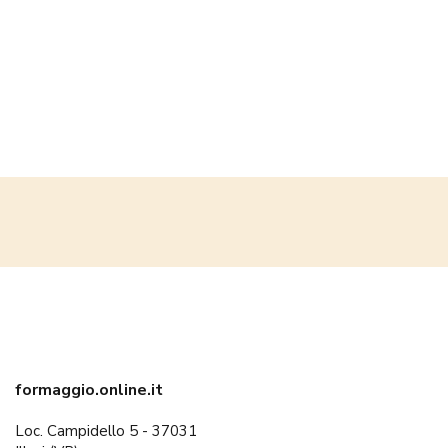
Formaggio a pasta tenera con stagionatura da 8 a 12 mesi
formaggio.online.it
Loc. Campidello 5 - 37031