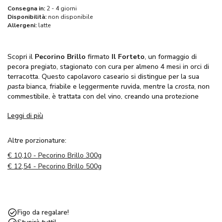
Consegna in:
2 - 4 giorni
Disponibilità:
non disponibile
Allergeni:
latte
Scopri il
Pecorino Brillo
firmato
Il Forteto
, un formaggio di
pecora pregiato, stagionato con cura per almeno 4 mesi in orci di
terracotta. Questo capolavoro caseario si distingue per la sua
pasta
bianca, friabile e leggermente ruvida, mentre la
crosta
, non
commestibile, è trattata con del vino, creando una protezione
naturale.
Leggi di più
Ogni forma di Pecorino è selezionata con attenzione e sottoposta
a un processo di lavaggio e asciugatura accurato. Poi, viene
Altre porzionature:
immersa in un
orcio di terracotta
, un contenitore tradizionale
€
10,10 - Pecorino Brillo 300g
toscano utilizzato per il vino e l'olio, dove il formaggio viene
lasciato
a marinare
in una
miscela di vini toscani
per oltre un
€
12,54 - Pecorino Brillo 500g
mese. Questo processo richiede una
cura meticolosa
, con
controlli quotidiani per garantire il perfetto assorbimento del vino,
che rivoluziona le proprietà organolettiche del formaggio.
Figo da regalare!
Dopo il periodo di stagionatura, il Pecorino Brillo viene estratto