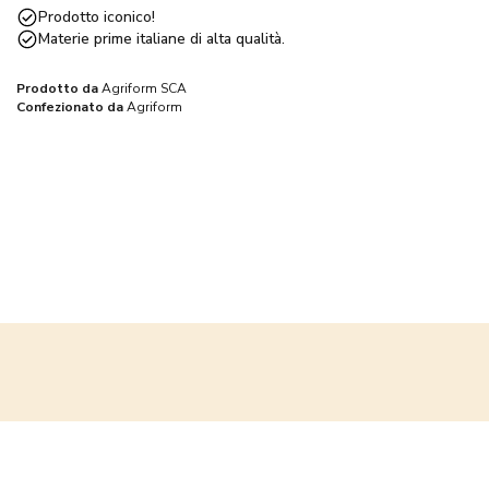
tipiche della zona, come la
Bruna Italiana
, alimentate con
Prodotto iconico!
foraggio locale ricco di inflorescenze che conferiscono al latte
Materie prime italiane di alta qualità.
particolari caratteristiche organolettiche.
Prodotto da
Agriform SCA
Confezionato da
Agriform