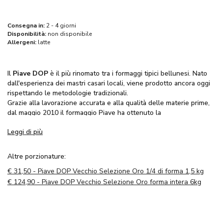
Consegna in:
2 - 4 giorni
Disponibilità:
non disponibile
Allergeni:
latte
Il
Piave DOP
è il più rinomato tra i formaggi tipici bellunesi. Nato
dall'esperienza dei mastri casari locali, viene prodotto ancora oggi
rispettando le metodologie tradizionali.
Grazie alla lavorazione accurata e alla qualità delle materie prime,
dal maggio 2010 il formaggio Piave ha ottenuto la
Denominazione di Origine Protetta (DOP)
.
Leggi di più
Possiede un sapore
intenso
che si intensifica con l'avanzare
della stagionatura. Durante la stagionatura, che dura almeno
12
mesi
, la crosta diventa spessa, consistente e tende al marrone,
Altre porzionature:
mentre la pasta assume un color paglierino.
€
31,50 - Piave DOP Vecchio Selezione Oro 1/4 di forma 1,5 kg
Il
formaggio Piave
è prodotto esclusivamente nella provincia di
Belluno, situata nella parte più settentrionale del Veneto,
€
124,90 - Piave DOP Vecchio Selezione Oro forma intera 6kg
incastonata tra il Trentino Alto Adige e il Friuli.
Il Piave è realizzato con
latte bovino intero pastorizzato
raccolto esclusivamente nelle vallate bellunesi, da razze bovine