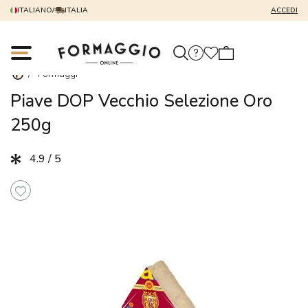
ITALIANO
/
ITALIA
ACCEDI
/
Formaggi
Piave DOP Vecchio Selezione Oro
250g
4.9 / 5