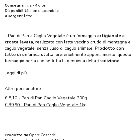
Consegna in:
2 - 4 giorni
Disponibilità:
non disponibile
Allergeni:
latte
Il Pan di Pan a Caglio Vegetale è un formaggio
artigianale a
crosta lavata
, realizzato con latte vaccino crudo di montagna e
caglio vegetale, senza l'uso di caglio animale.
Prodotto con
latte di un'unica stalla
, preferibilmente appena munto, questo
formaggio porta con sé tutta la genuinità della
tradizione
casearia.
Leggi di più
Proveniente dalla Valchiusella
, nell'alto Canavese,
ha un
gusto dolce con leggere sensazioni lattiche.
La vacca pezzata
bianca e rossa, tipica valdostana,
è la fonte di questo pregiato
Altre porzionature:
latte.
€
8,10 - Pan di Pan Caglio Vegetale 200g
€
39,90 - Pan di Pan Caglio Vegetale 1kg
Prodotto da
Opere Casearie