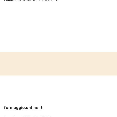
Confezionato da
I Sapori del Portico
formaggio.online.it