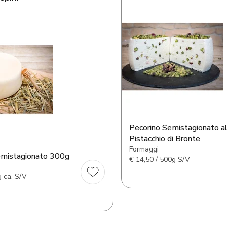
Pecorino Semistagionato a
Pistacchio di Bronte
Formaggi
emistagionato 300g
€
14,50 / 500g S/V
g ca. S/V