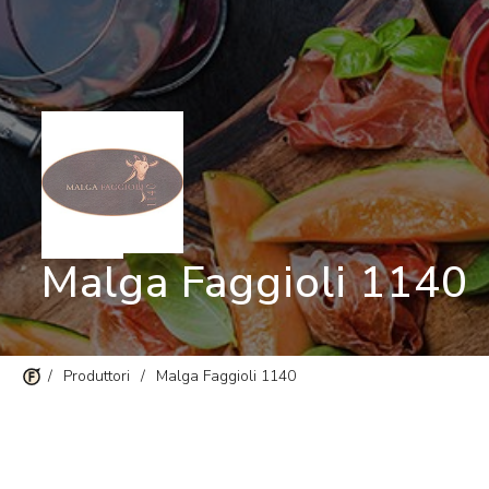
Malga Faggioli 1140
/
Produttori
/
Malga Faggioli 1140