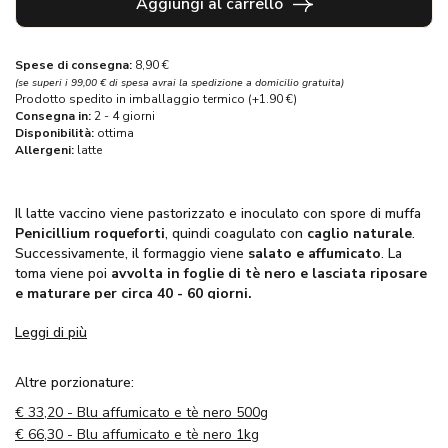
Aggiungi al carrello
Spese di consegna:
8,90 €
(se superi i 99,00 € di spesa avrai la spedizione a domicilio gratuita)
Prodotto spedito in imballaggio termico (+1.90 €)
Consegna in:
2 - 4 giorni
Disponibilità:
ottima
Allergeni:
latte
Il latte vaccino viene pastorizzato e inoculato con spore di muffa
Penicillium roqueforti
, quindi coagulato con
caglio naturale
.
Successivamente, il formaggio viene
salato e affumicato
. La
toma viene poi
avvolta in foglie di tè nero e lasciata riposare
e maturare per circa 40 - 60 giorni.
Leggi di più
Altre porzionature:
€
33,20 - Blu affumicato e tè nero 500g
€
66,30 - Blu affumicato e tè nero 1kg