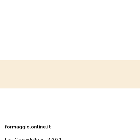
formaggio.online.it
Loc. Campidello 5 - 37031