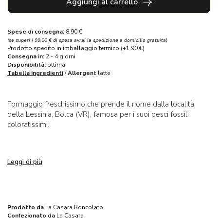
Aggiungi al carrello
Spese di consegna:
8,90 €
(se superi i 99,00 € di spesa avrai la spedizione a domicilio gratuita)
Prodotto spedito in imballaggio termico (+1.90 €)
Consegna in:
2 - 4 giorni
Disponibilità:
ottima
Tabella ingredienti
/
Allergeni:
latte
Formaggio freschissimo che prende il nome dalla località
della Lessinia, Bolca (VR), famosa per i suoi pesci fossili
coloratissimi.
Leggi di più
Prodotto da
La Casara Roncolato
Confezionato da
La Casara