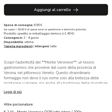
Aggiungi al carrello
Spese di consegna:
8,90 €
(se superi i 99,00 € di spesa avrai la spedizione a domicilio gratuita)
Prodotto spedito in imballaggio termico (+1.90 €)
Consegna in:
2 - 4 giorni
Disponibilità:
ottima
Tabella ingredienti
/
Allergeni:
latte
Scopri l'autenticità del **Monte Veronese**, un tesoro
gastronomico che proviene dal cuore della provincia di
Verona, nel pittoresco Veneto. Questo straordinario
formaggio non deve il suo nome solo alla bellezza delle
montagne scaligere, ma anche alla tradizione delle mungiture,
che avvengono sia al mattino che alla sera, garantendo un
Leggi di più
prodotto dal sapore inconfondibile. Il Monte Veronese si
distingue per il suo profumo di latte fresco, arricchito in estate
da sentori floreali che incantano il palato. È un formaggio che
Altre porzionature:
racconta storie di pascoli e di tradizioni, perfetto per chi ama
€
2,44 - Monte Veronese DOP latte intero / 200g