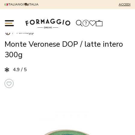
ITALIANO
/
ITALIA
ACCEDI
/
Formaggi
Monte Veronese DOP / latte intero
300g
4.9 / 5