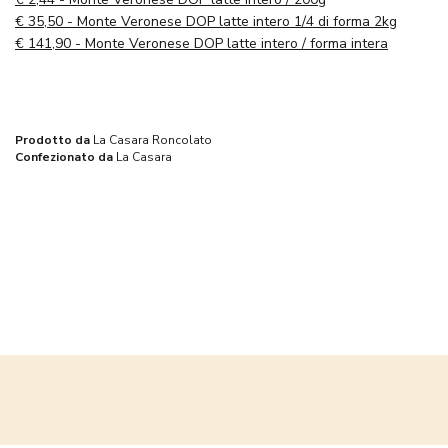
esplorare nuovi sapori e cimentarsi in abbinamenti raffinati. Se
€
35,50 - Monte Veronese DOP latte intero 1/4 di forma 2kg
desideri approfondire la storia affascinante di questo
€
141,90 - Monte Veronese DOP latte intero / forma intera
formaggio unico, puoi [scoprire di più qui]
(https://www.spaghettiemandolino.it/blog/475-monte-
veronese-dop-formaggio-veneto.html). Unisciti a noi nel
gustare il Monte Veronese e lasciati trasportare dal suo
sapore autentico!
Prodotto da
La Casara Roncolato
Confezionato da
La Casara