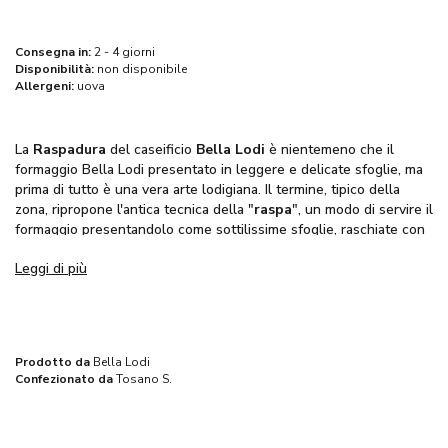
Consegna in:
2 - 4 giorni
Disponibilità:
non disponibile
Allergeni:
uova
La
Raspadura
del caseificio
Bella Lodi
è nientemeno che il
formaggio Bella Lodi presentato in leggere e delicate sfoglie, ma
prima di tutto è una vera arte lodigiana. Il termine, tipico della
zona, ripropone l'antica tecnica della "
raspa
", un modo di servire il
formaggio presentandolo come sottilissime sfoglie, raschiate con
un particolare lungo coltello. Soffice e leggera, la Raspadura si
Leggi di più
scioglie in bocca, esaltando tutte le caratteristiche del formaggio.
Essendo un Bella Lodi, si tratta di un formaggio
senza
lattosio
. Tipico lodigiano, ha una pasta bianca, un profumo
intenso e un gusto buonissimo che piacerà a tutti. Ma proprio a
Prodotto da
Bella Lodi
tutti, anche grazie alla sua
alta digeribilità
.
Confezionato da
Tosano S.
Rispetto alle tradizionali forme stagionate, quelle preposte alla
produzione di raspadura sono più giovani e vengono sottoposte