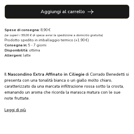
Aggiungi al carrello
Spese di consegna:
8,90 €
(se superi i 99,00 € di spesa avrai la spedizione a domicilio gratuita)
Prodotto spedito in imballaggio termico (+1.90 €)
Consegna in:
5 - 7 giorni
Disponibilità:
ottima
Allergeni:
latte
Il
Nascondino Extra Affinato in Ciliegie
di Corrado Benedetti si
presenta con una tonalità bianca o un giallo molto chiaro,
caratterizzato da una marcata infiltrazione rossa sotto la crosta,
emanando un aroma che ricorda la marasca matura con le sue
note fruttate.
Leggi di più
La tecnica di affinamento di questa edizione, pur seguendo un
metodo simile a quello delle versioni con pezzature più grandi,
offre un risultato unico. Questo è dovuto al formaggio di base,
che in questa versione extra ha una pezzatura più piccola. Le