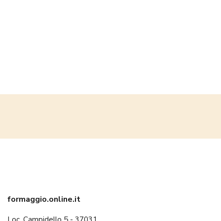
Durante questo processo, Corrado Benedetti, come si dice in
gergo,
fa da balia al formaggio
, curando la forma, spazzolandola
e oliandola finché non matura, diventando una
vera opera d'arte
casearia
con il periodo di stagionatura impresso a fuoco.
formaggio.online.it
Loc. Campidello 5 - 37031