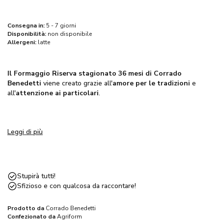
Consegna in:
5 - 7 giorni
Disponibilità:
non disponibile
Allergeni:
latte
Il Formaggio Riserva stagionato 36 mesi di Corrado
Benedetti
viene creato grazie all'
amore per le tradizioni
e
all'
attenzione ai particolari
.
Produzione e Stagionatura
Leggi di più
Il formaggio fresco, di appena venti giorni, viene prelevato dalle
malghe sui Monti Lessini. Queste forme di
latte fresco vaccino
crudo e non pastorizzato
vengono poi trasportate in
laboratorio. È qui che inizia la vera avventura: la
stagionatura
.
Stupirà tutti!
Sfizioso e con qualcosa da raccontare!
La Cura del Formaggio
Prodotto da
Corrado Benedetti
Confezionato da
Agriform