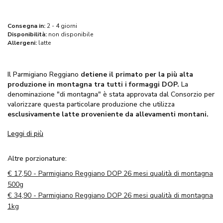
Consegna in:
2 - 4 giorni
Disponibilità:
non disponibile
Allergeni:
latte
Il Parmigiano Reggiano
detiene il primato per la più alta
produzione in montagna tra tutti i formaggi DOP.
La
denominazione "di montagna" è stata approvata dal Consorzio per
valorizzare questa particolare produzione che utilizza
esclusivamente latte proveniente da allevamenti montani.
Il Caseificio Rosola, situato sugli Appennini modenesi, beneficia di
Leggi di più
un ambiente in cui le mucche respirano aria pura, pascolano nei
prati d’alta quota e, grazie al clima fresco e piovoso, si nutrono di
erbe e fieni locali, più vari e rigogliosi rispetto a quelli di pianura.
Altre porzionature:
Le forme vengono stagionate per 26 mesi, sviluppando un aroma
€
17,50 - Parmigiano Reggiano DOP 26 mesi qualità di montagna
molto delicato con note floreali.
Caratteristiche
500g
Il Parmigiano Reggiano di montagna si distingue dal prodotto di
€
34,90 - Parmigiano Reggiano DOP 26 mesi qualità di montagna
pianura per il suo
colore giallo paglierino
più intenso e un
1kg
sapore più deciso e aromatico
. Questo è dovuto al fatto che le