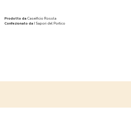
vacche si nutrono esclusivamente di fieno ed erbe, senza
mangimi.
Prodotto da
Caseificio Rosola
Confezionato da
I Sapori del Portico