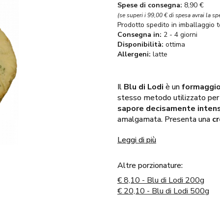
Spese di consegna:
8,90 €
(se superi i 99,00 € di spesa avrai la sp
Prodotto spedito in imballaggio 
Consegna in:
2 - 4 giorni
Disponibilità:
ottima
Allergeni:
latte
Il
Blu di Lodi
è un
formaggio
stesso metodo utilizzato per i
sapore decisamente intens
amalgamata. Presenta una
c
striature blu e verdi, dovute 
Leggi di più
Questo formaggio rappresenta 
particolare nella bassa lodigia
Gorgonzola, il Blu di Lodi si d
Altre porzionature:
rendendolo una specialità rara
€
8,10 - Blu di Lodi 200g
€
20,10 - Blu di Lodi 500g