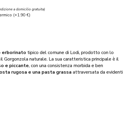
edizione a domicilio gratuita)
termico (+1.90 €)
 erborinato
tipico del comune di Lodi, prodotto con lo
l Gorgonzola naturale. La sua caratteristica principale è il
o e piccante
, con una consistenza morbida e ben
rosta rugosa e una pasta grassa
attraversata da evidenti
alla presenza delle muffe.
la grande tradizione degli erborinati in Lombardia, in
na. Pur condividendo la tecnica di produzione con il
istingue per una pasta più grassa e un’erborinatura più marcata,
 e localizzata.