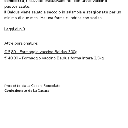
semicotta
, realizzato esclusivamente con
latte vaccino
pastorizzato
.
Il Baldus viene salato a secco o in salamoia e
stagionato
per un
minimo di due mesi. Ha una forma cilindrica con scalzo
leggermente convesso e facce quasi piane. La crosta è sottile e
Leggi di più
la pasta di colore giallo paglierino
. La sua consistenza è
elastica e morbida, con accentuate occhiature, e il suo
gusto è
lattico, dolce e intenso.
Altre porzionature:
€
5,80 - Formaggio vaccino Baldus 300g
€
40,90 - Formaggio vaccino Baldus forma intera 2,5kg
Prodotto da
La Casara Roncolato
Confezionato da
La Casara