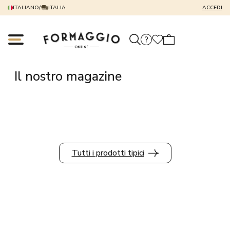
/
Il nostro magazine
ITALIANO
/
ITALIA
ACCEDI
Il nostro magazine
Tutti i prodotti tipici